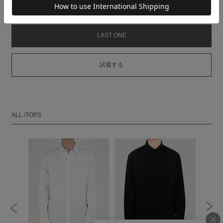
MODEL：HEIGHT 182cm SIZE 46
LAST ONE
試着する
ALL /TOPS