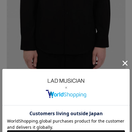
美しい光沢とやさしい風合いを持つブロード素材を使用したレギュラーカ
ラーシャツ。
エジプト産超長綿ギザを使用し糸にガスをかけることで、ほどよい光沢を
持った
表面のなめらかな素材に仕上げています。
SUPER BLACKは染色技術を駆使し究極の黒色美である漆黒を表現してい
ます。
ミニマルな襟やカフスは硬すぎず、細身ながら動きやすさを備えていま
す。
ジャケットのインナーとしても着心地が良く、襟はVゾーンにすっきりと
おさまります。
BROAD CLOTH：COTTON 100%
SIZE
42
44
46
着丈
LENGTH(cm)
73
75
77
肩幅
SHOULDER(cm)
48
49
50
身幅
CHEST(cm)
56
57.5
59
袖丈
SLEEVE(cm)
60
61.5
63