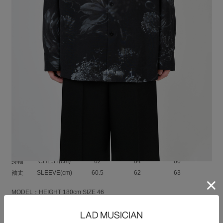
フラワー柄をプリントしたローン素材を使用したビッグシャツ。
ポリエステルスパン糸を使用することで、ナチュラルな風合いでありなが
らシワになりにくく、
速乾性に優れた扱いやすい素材に仕上げています。
暗闇から浮かび上がるような美しい花々をインクジェットプリントで繊細
に表現しています。
なだらかなショルダーラインから続くボリュームのある袖がビッグシルエ
ットを作っています。
SPUN LAWN MONE HANA ：POLYESTER 100%
SIZE
42
44
46
着丈
LENGTH(cm)
76.5
78.5
80.5
肩幅
SHOULDER(cm)
51
52.5
54
身幅
CHEST(cm)
62
64
66
袖丈
SLEEVE(cm)
60.5
62
63
MODEL：HEIGHT 180cm SIZE 46