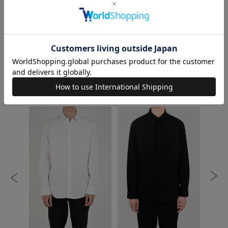
ORDER
試着する
ALL /TOPS