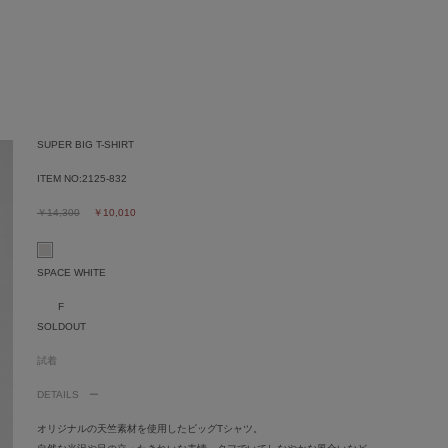
SUPER BIG T-SHIRT
ITEM NO:
2125-832
￥14,300
￥10,010
SPACE WHITE
F
SOLDOUT
試着
DETAILS
オリジナルの天竺素材を使用したビッグTシャツ。