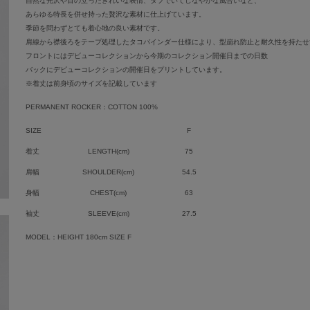
自然な光沢や目の立ったきれいな表情、タフでいてしなやかな風合いなど、
あらゆる特長を併せ持った贅沢な素材に仕上げています。
季節を問わずとても着心地の良い素材です。
肩線から襟後ろをテープ処理したタコバインダー仕様により、型崩れ防止と耐久性を持たせ
フロントにはデビューコレクションから今期のコレクション開催日までの日数
バックにデビューコレクションの開催日をプリントしています。
※着丈は前身頃のサイズを記載しています
PERMANENT ROCKER：COTTON 100%
SIZE
F
着丈
LENGTH(cm)
75
肩幅
SHOULDER(cm)
54.5
身幅
CHEST(cm)
63
袖丈
SLEEVE(cm)
27.5
MODEL：HEIGHT 180cm SIZE F