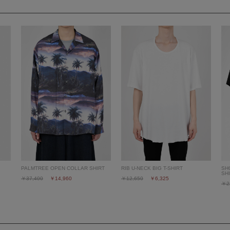
PALMTREE OPEN COLLAR SHIRT
RIB U-NECK BIG T-SHIRT
SH
SH
￥37,400
￥14,960
￥12,650
￥6,325
￥2