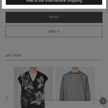
MODEL：HEIGHT 180cm SIZE 44
ORDER
試着する
KNIT /TOPS