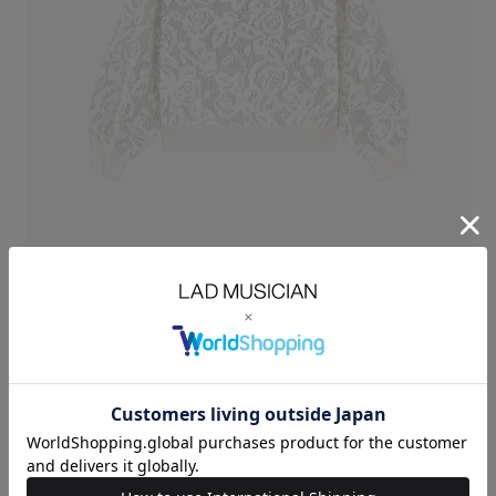
コットン強撚糸を使用したフラワー柄メッシュプルオーバーニット。
強撚糸ならではの毛羽立ちの少ないクリアで上品な表情と、
さらりとした清涼感のあるドライタッチな風合いが特徴です。
メッシュ編みと天竺編みのコントラストによって、フラワー柄を精緻に表
現しています。
インナーの色や素材によって表情が変化し、
透け感を活かしたさまざまなレイヤードスタイルをお楽しみいただけま
す。
リラックス感のあるオーバーサイズシルエットのプルオーバーニットで
す。
FLOWER MESH KNIT：COTTON 100%
SIZE
44
着丈
LENGTH(cm)
67
肩幅
SHOULDER(cm)
47.5
身幅
CHEST(cm)
66
袖丈
SLEEVE(cm)
62