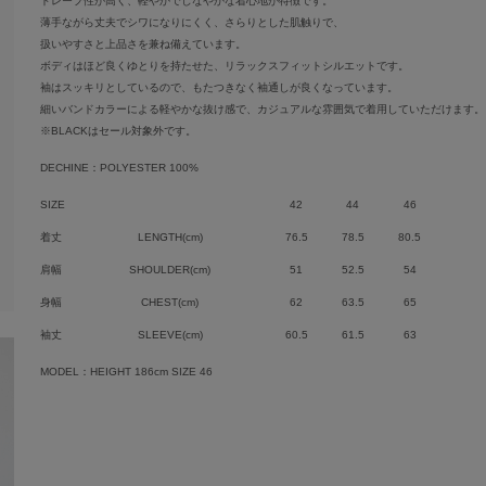
ドレープ性が高く、軽やかでしなやかな着心地が特徴です。
薄手ながら丈夫でシワになりにくく、さらりとした肌触りで、
扱いやすさと上品さを兼ね備えています。
ボディはほど良くゆとりを持たせた、リラックスフィットシルエットです。
袖はスッキリとしているので、もたつきなく袖通しが良くなっています。
細いバンドカラーによる軽やかな抜け感で、カジュアルな雰囲気で着用していただけます。
※BLACKはセール対象外です。
DECHINE：POLYESTER 100%
SIZE
42
44
46
着丈
LENGTH(cm)
76.5
78.5
80.5
肩幅
SHOULDER(cm)
51
52.5
54
身幅
CHEST(cm)
62
63.5
65
袖丈
SLEEVE(cm)
60.5
61.5
63
MODEL：HEIGHT 186cm SIZE 46