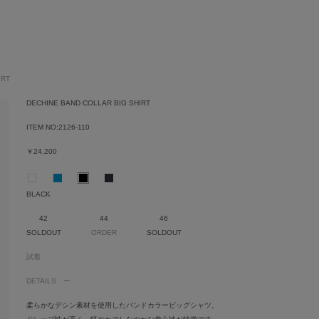
IRT
DECHINE BAND COLLAR BIG SHIRT
ITEM NO:
2126-110
￥24,200
BLACK
42
44
46
SOLDOUT
ORDER
SOLDOUT
試着
DETAILS
柔らかなデシン素材を使用したバンドカラービッグシャツ。