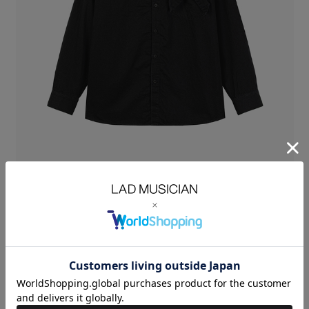
4.5ozデニム素材を使用したリボンポケットビッグシャツ。
薄手で柔らかな風合いが特徴のライトオンスデニム素材です。
デニム特有のタフな表情を持ちながら、
綿100%ならではの優れた通気性と肌に馴染む心地良さを兼ね備えていま
す。
製品でワンウォッシュタンブラーを施し、よりソフトな風合いに仕上げて
います。
ボディはゆとりを持たせた、リラックスフィットシルエットです。
細いバンドカラーによる軽やかな抜け感と、ポケット上部に重ねたリボン
がポイントの、
プレイフルななシャツです。
4.5oz DENIM：COTTON 100%
SIZE
42
44
46
着丈
LENGTH(cm)
75.5
77.5
79.5
肩幅
SHOULDER(cm)
50.5
52
53.5
身幅
CHEST(cm)
65.5
67.5
69.5
袖丈
SLEEVE(cm)
60.5
61
62.5