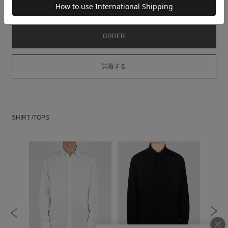
MODEL：HEIGHT 180cm SIZE 46
ORDER
試着する
SHIRT /TOPS