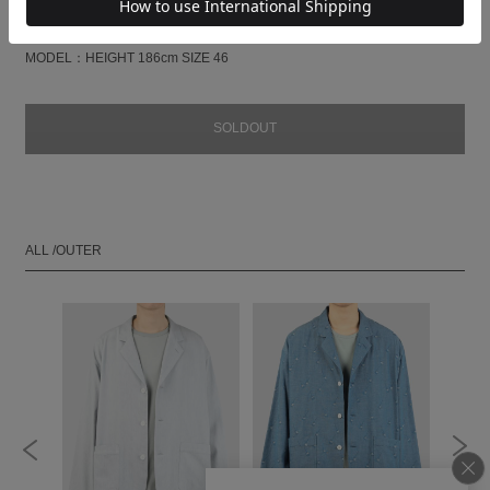
袖丈
SLEEVE(cm)
61.5
63
64.5
66
MODEL：HEIGHT 186cm SIZE 46
SOLDOUT
ALL /OUTER