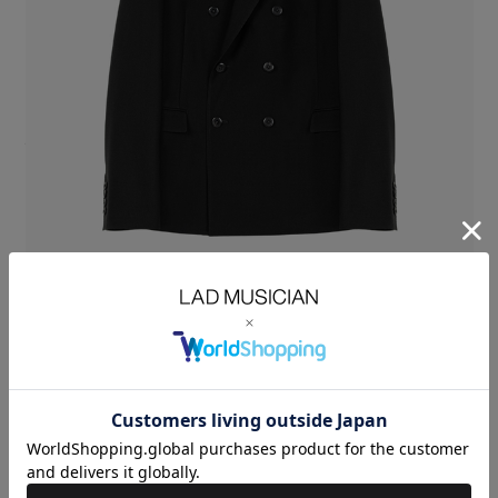
オリジナルのウールギャバ素材を使用したダブルブレストジャケット。
タテ糸にスーパー130s糸、ヨコ糸にレギュラー糸を使用することで、
上品でしなやかな風合いを持ち、仕立て栄えの良い素材に仕上げていま
す。
NANO BLACKはナノレベルの染色でより深い黒を表現し、撥水性と防汚
性を備えています。
オーセンティックな毛芯仕様で、厚くなりすぎない肩パットと裄綿を選別
し、袖口は本開きで仕立てています。
直線的でシャープなピークドラペルで、フォーマルやビジネスなど幅広い
シチュエーションで着用することができます。
ナチュラルショルダーでほどよくウエストをシェイプしたスタンダードフ
ィットのダブルジャケットです。
WOOL GABARDINE：WOOL 100%
SIZE
42
44
46
48
着丈
LENGTH(cm)
69
71
73
75
肩幅
SHOULDER(cm)
43
44
45
46
身幅
CHEST(cm)
51
52.5
54
55.5