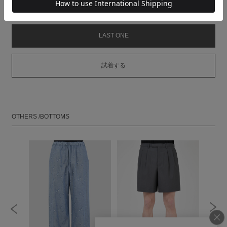
MODEL：HEIGHT 180cm SIZE 46
LAST ONE
試着する
OTHERS /BOTTOMS