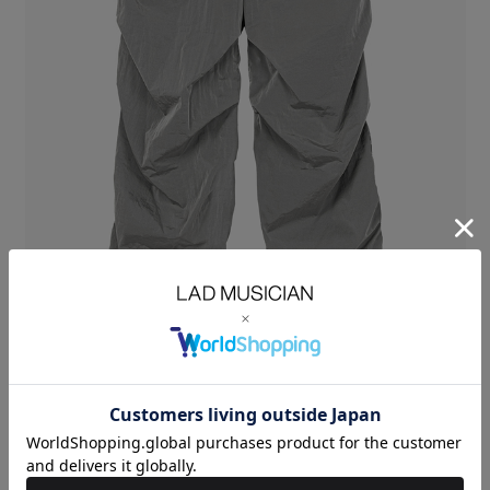
イタリアの老舗テキスタイルメーカー LIMONTA(リモンタ)社 が手がける
「LIMONTA EAST」 のナイロンシャンブレー素材を使用したオーバーパン
ツ。
ヴィンテージ感のある表情と、黒原着による奥行きのあるシャンブレーカ
ラーが特徴です。
軽量ながら、撥水性・防風性・透湿性を兼ね備えた高機能素材となってい
ます。
裾口のドローコードでシルエットを変化させることができます。
膝のタックとシームのシャーリングで立体的なボリュームを持たせたルー
ズフィットシルエットです。
VINTAGE NYLON CHAMBRAY：NYLON 100%
SIZE
42
44
46
ウエス
WAIST(cm)
73
76
79
ト
股上
RISE(cm)
31
32
33
股下
INSEAM(cm)
68
70
72
裾巾
HEM
29
30
31
WIDTH(cm)