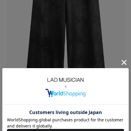
レザーライクなジャージ素材を使用したワイドパンツ。
もっちりとした肌触りの2WAYハイストレッチジャージに、
箔プリントを施すことで、ヴィンテージ感のあるレザー調の表情に仕上げ
ています。
快適な着心地と、程よくハードな質感を併せ持った素材です。
脇のシームラインを無くし、履き心地の良さを追求した仕様です。
ウエスト、フロントジップはできる限り厚みを抑えるディテールで仕立て
います。
ミニマルなディテールで素材のドレープ感を活かした、ボリュームのある
ワイドシルエットです。
STRETCH FAUX LEATHER JERSEY：POLYESTER 87%
POLYURETHANE 13%
SIZE
42
44
46
ウエス
WAIST(cm)
70
73
76
ト
股上
RISE(cm)
32.5
33.5
34.5
股下
INSEAM(cm)
69
71
73
裾巾
HEM
39
40
41
WIDTH(cm)