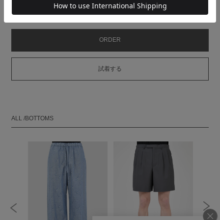
MODEL：HEIGHT 180cm SIZE 46
ORDER
試着する
ALL /BOTTOMS