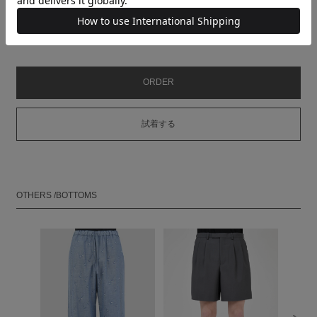
裾巾
HEM
23.5
24
24.5
WIDTH(cm)
MODEL：HEIGHT 180cm SIZE 46
ORDER
試着する
OTHERS /BOTTOMS