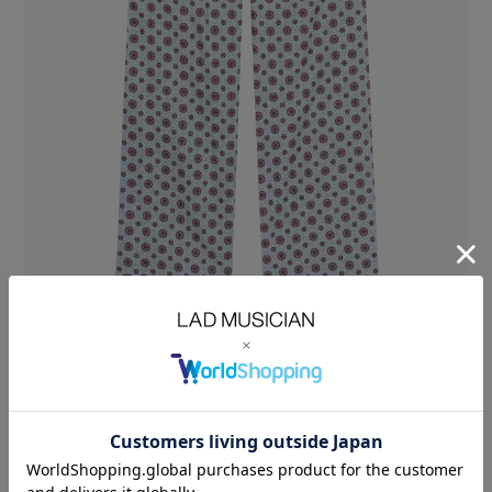
レオパード柄のオリジナルコットンビエラ素材を使用したストレートパン
ツ。
薄手の綾織りコットンを軽く起毛させることで、柔らかな肌触りと軽い着
心地に仕上げています。
2017AWコレクションで展開した、小紋とレオパードをミックスした柄
を、
色味を変えてリバイバルし、インクジェットプリントで繊細に表現してい
ます。
ミニマルなディテールで、履き心地とシルエットの美しさを際立たせてい
ます。
ヒップから裾にかけてほどよくゆとりを持たせた、コンフォートフィット
のストレートシルエットです。
COTTON VIYELLA INKJET LEOPARD：COTTON 100%
SIZE
42
44
46
ウエス
WAIST(cm)
73
76
79
ト
股上
RISE(cm)
29
30
31
股下
INSEAM(cm)
70
72
74