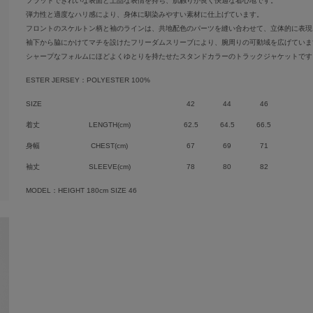
フラットできれいな表面と上品な表情を持ち、肌触りが良く快適な着心地です。
弾力性と適度なハリ感により、身体に馴染みやすい素材に仕上げています。
フロントのスケルトン柄と袖のラインは、共地配色のパーツを縫い合わせて、立体的に表現
袖下から脇にかけてマチを設けたフリーダムスリーブにより、腕周りの可動域を広げていま
シャープなフォルムにほどよくゆとりを持たせたスタンドカラーのトラックジャケットです
ESTER JERSEY：POLYESTER 100%
SIZE
42
44
46
着丈
LENGTH(cm)
62.5
64.5
66.5
身幅
CHEST(cm)
67
69
71
袖丈
SLEEVE(cm)
78
80
82
MODEL：HEIGHT 180cm SIZE 46