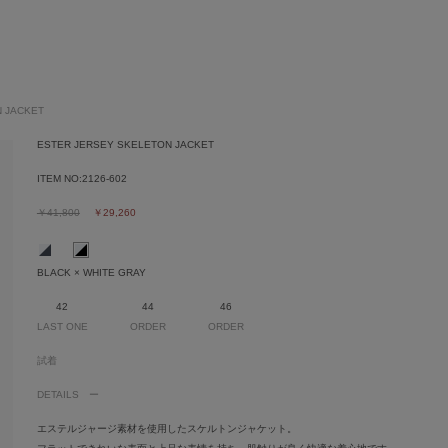
 JACKET
ESTER JERSEY SKELETON JACKET
ITEM NO:
2126-602
￥41,800
￥29,260
BLACK × WHITE GRAY
42
44
46
LAST ONE
ORDER
ORDER
試着
DETAILS
エステルジャージ素材を使用したスケルトンジャケット。