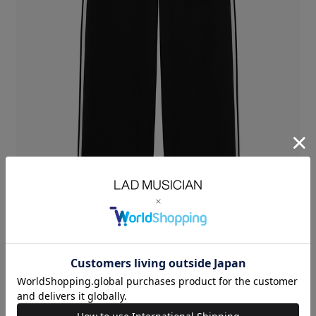
エステルジャージ素材を使用したストレートパンツ。
フラットできれいな表面と上品な表情を持ち、肌触りが良く快適な着心地
です。
弾力性と適度なハリ感により、身体に馴染みやすい素材に仕上げていま
す。
脇のラインは、共地配色のパーツを縫い合わせて、立体的に表現していま
す。
ヒップから裾にかけてほどよくゆとりを持たせた、ルーズフィットのスト
レートシルエットです。
裾口のドローコードでシルエットを変えることができます。
ESTER JERSEY：POLYESTER 100%
SIZE
42
44
46
ウエス
WAIST(cm)
69
72
75
ト
股上
RISE(cm)
31
32
33
股下
INSEAM(cm)
71
73
75
裾巾
HEM
29
30
31
WIDTH(cm)