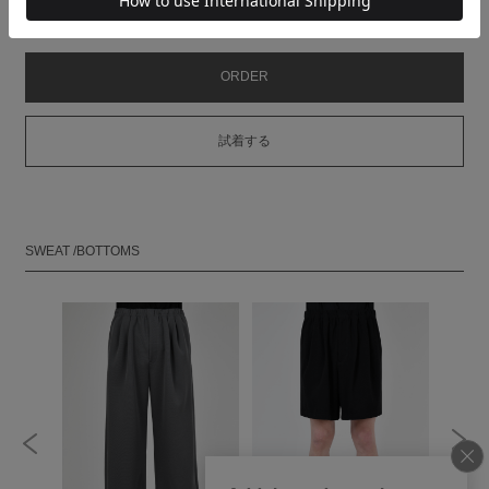
MODEL：HEIGHT 180cm SIZE 46
ORDER
試着する
SWEAT /BOTTOMS