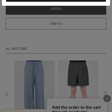
ORDER
試着する
ALL /BOTTOMS