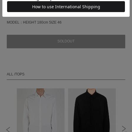
身幅
CHEST(cm)
57.5
59
60.5
袖丈
SLEEVE(cm)
60
61.5
63
MODEL：HEIGHT 180cm SIZE 46
SOLDOUT
ALL /TOPS