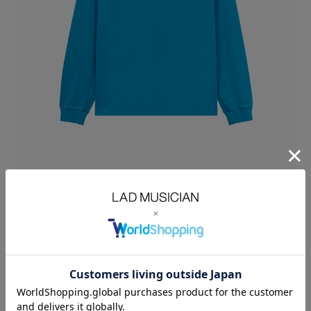
オリジナルの天竺素材を使用したロングスリーブTシャツ。
自然で上品な光沢と目の立った美しい表情、タフでありながらしなやかな
風合いも兼ね備えた、
贅沢な素材に仕上げています。
肩線から後ろネックにかけては、タコバインダー仕様でテープ処理を施
し、型崩れを防ぎながら耐久性も向上。
袖口には、フィット感のあるリブ素材を使用、袖口がもたつかない実用的
な設計になっています。
シーズンを問わず快適な着心地で、長くご愛用いただけます。
左胸には、ブランド名と素材名をミニマルなタイポグラフィでプリントし
ています。
裾にサイドスリット
※着丈は前身頃のサイズを記載しています
PERMANENT ROCKER：COTTON 100%
SIZE
42
44
46
着丈
LENGTH(cm)
67
69
71
肩幅
SHOULDER(cm)
45
46
47