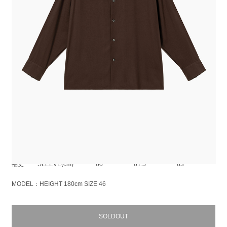
レーヨンツイル素材を使用したオープンカラービッグシャツ。
強撚のレーヨン糸による美しいドレープ性と、ドライタッチな肌触りが特
徴です。
シワになりにくく、優れた吸湿性、放湿性を備えています。
ほどよくゆとりを持たせたスクエアヘムのボックスシルエットです。
袖はすっきりとしているので、インナー着用時でももたつきなく袖通りを
良くしています。
RAYON TWILL：RAYON 100%
SIZE
42
44
46
着丈
LENGTH(cm)
77
79
81
肩幅
SHOULDER(cm)
52
53
54
身幅
CHEST(cm)
62
63.5
65
袖丈
SLEEVE(cm)
60
61.5
63
MODEL：HEIGHT 180cm SIZE 46
SOLDOUT