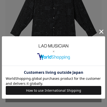
スタッズ柄のテンセルブロード素材使用したビッグシャツ。
ソフトな風合いで、落ち着いた上品な光沢が特徴です。
丈夫ながらもドレープ性、吸湿性に優れています。
細かなスタッズ柄をオーバープリントしています。
袖はすっきりとしているので、インナー着用時でももたつきなく袖通りを
良くしています。
TENCEL BROAD STUDZ：TENCEL 100%
SIZE
42
44
46
着丈
LENGTH(cm)
76.5
78.5
80.5
肩幅
SHOULDER(cm)
51
52.5
54
身幅
CHEST(cm)
62
63.5
65
袖丈
SLEEVE(cm)
60.5
62
63
MODEL：HEIGHT 180cm SIZE 46
SOLDOUT