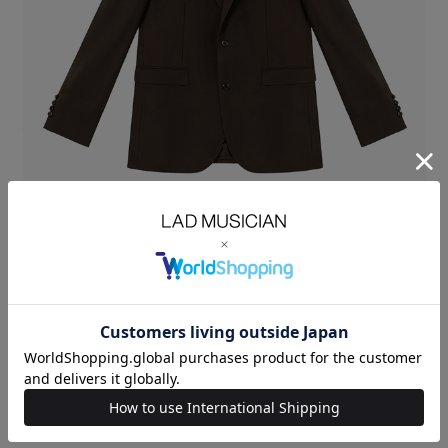
オリジナルのウールギャバ素材を使用した定番2Bジャケット。
タテ糸にスーパー130s糸、ヨコ糸にレギュラー糸を使用することで、
上品でしなやかな風合いを持ち、仕立て栄えの良い素材に仕上げていま
す。
NANO BLACKはナノレベルの染色でより深い黒を表現し、撥水性と防汚
性を備えています。
ナチュラルショルダーでほどよくウエストをシェイプしたスタンダードジ
ャケットです。
※NANO BLACKはSALE対象外です。
WOOL GABARDINE：WOOL 100%
SIZE
42
44
46
着丈
LENGTH(cm)
71
73
75
肩幅
SHOULDER(cm)
43
44
45
身幅
CHEST(cm)
52.5
54
55.5
袖丈
SLEEVE(cm)
61.5
63
64.5
MODEL：HEIGHT 180cm SIZE 46