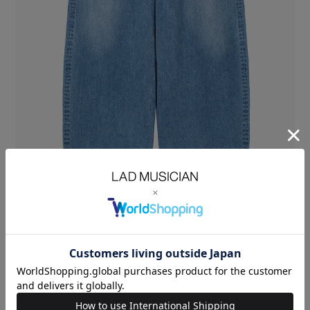
14ozデニム素材を使用したラウンドパンツ。
デニムらしいしっかりとした厚みがあり、耐久性に優れています。
BLUE INDIGOは、ストレート糸を用いることでムラが少なく、フラットな
表面感に仕上げています。
GRAYとBLACKは、80年代のデニムをリプロダクトした素材で、スッキリ
とした表情とドライなタッチが特徴です。
ボリュームのある超ワイドフォルムから膝下にテーパードを効かせたラウ
ンドシルエットです。
LAD刻印入りターンテーブル型ボタン
LAD刻印入りリベット
14oz DENIM ：COTTON 100%
SIZE
42
44
46
48
ウエ
WAIST(cm)
79
82
85
88
スト
股上
RISE(cm)
34.5
35.5
36.4
37.5
股下
INSEAM(cm)
70
72
74
76
裾巾
HEM
42
43
44
45
WIDTH(cm)