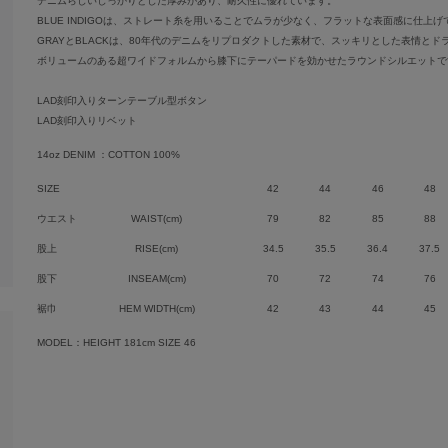
デニムらしいしっかりとした厚みがあり、耐久性に優れています。
BLUE INDIGOは、ストレート糸を用いることでムラが少なく、フラットな表面感に仕上げ
GRAYとBLACKは、80年代のデニムをリプロダクトした素材で、スッキリとした表情と
ボリュームのある超ワイドフォルムから膝下にテーパードを効かせたラウンドシルエットで
LAD刻印入りターンテーブル型ボタン
LAD刻印入りリベット
14oz DENIM ：COTTON 100%
SIZE
42
44
46
48
ウエスト
WAIST(cm)
79
82
85
88
股上
RISE(cm)
34.5
35.5
36.4
37.5
股下
INSEAM(cm)
70
72
74
76
裾巾
HEM WIDTH(cm)
42
43
44
45
MODEL：HEIGHT 181cm SIZE 46