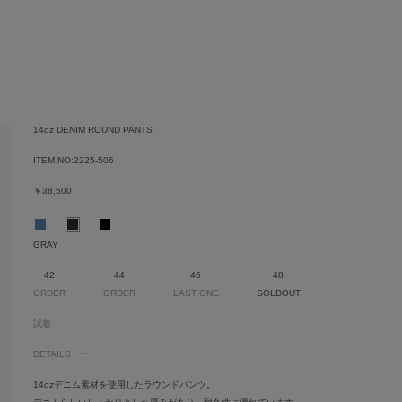
14oz DENIM ROUND PANTS
ITEM NO:
2225-506
￥38,500
GRAY
42
44
46
48
ORDER
ORDER
LAST ONE
SOLDOUT
試着
DETAILS
14ozデニム素材を使用したラウンドパンツ。