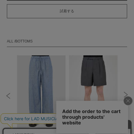
試着する
ALL /BOTTOMS
RT
WIDE PANTS
2TUCK SHORT PANTS
DOUBL