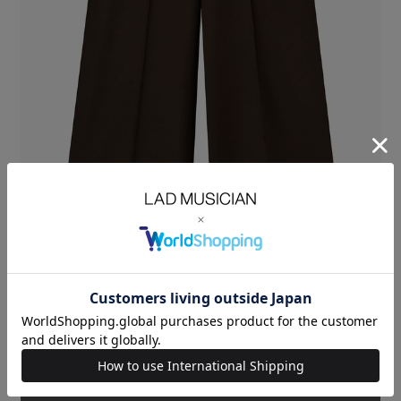
オリジナルのウールギャバ素材を使用したワイドフレアスラックス。
タテ糸にスーパー130s糸、ヨコ糸にレギュラー糸を使用することで、
上品でしなやかな風合いを持ち、仕立て栄えの良い素材に仕上げていま
す。
シンプルなディテールで、ボリュームのあるAラインシルエットが特徴で
す。
WOOL GABARDINE：WOOL 100%
SIZE
42
44
46
48
ウエ
WAIST(cm)
77
80
83
86
スト
股上
RISE(cm)
26.5
27
27.5
28
股下
INSEAM(cm)
76
78
80
82
裾巾
HEM
38.5
40
41
42.5
WIDTH(cm)
MODEL：HEIGHT 181cm SIZE 46
ORDER