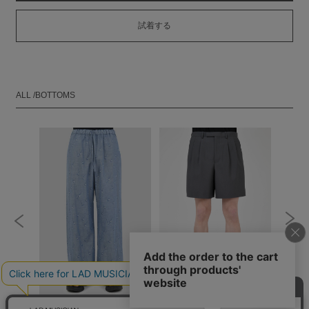
試着する
ALL /BOTTOMS
RT
WIDE PANTS
2TUCK SHORT PANTS
DOUBL