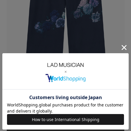
フラワー柄のエステルジャージ素材を使用したトラックパンツ。
フラットできれいな表面の上品なジャージ素材です。
肌触りが良く、弾力性と適度なハリ感があり、身体に馴染む着心地です。
カゴに生けられた薔薇の絵をインクジェットプリントで繊細に表現してい
ます。
裾口のドローコードでシルエットを変えることができます。
ESTER JERSEY INKJET BASKET OF ROSES：POLYESTER 100%
SIZE
42
44
46
ウエス
WAIST(cm)
69
72
75
ト
股上
RISE(cm)
33
34
35
股下
INSEAM(cm)
69
71
73
裾巾
HEM
29.5
30.5
31.5
WIDTH(cm)
MODEL：HEIGHT 181cm SIZE 46
LAST ONE