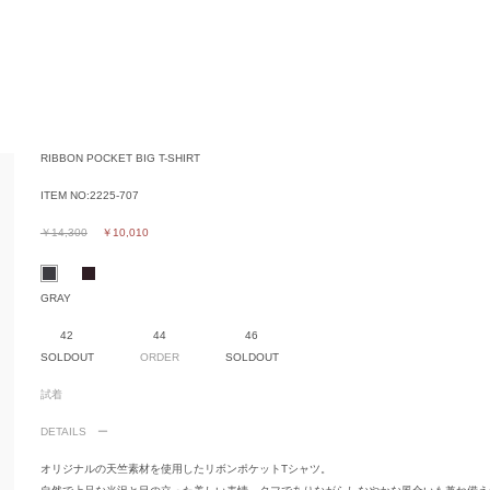
RIBBON POCKET BIG T-SHIRT
ITEM NO:
2225-707
￥14,300
￥10,010
GRAY
42
44
46
SOLDOUT
ORDER
SOLDOUT
試着
DETAILS
オリジナルの天竺素材を使用したリボンポケットTシャツ。