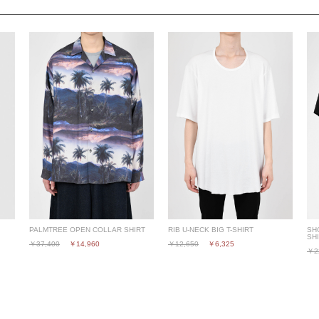
PALMTREE OPEN COLLAR SHIRT
RIB U-NECK BIG T-SHIRT
SH
SH
￥37,400
￥14,960
￥12,650
￥6,325
￥2