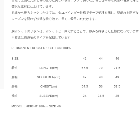
自然で上品な光沢と目の立った美しい表情、タフでありながらしなやかな風合いも兼ね備え
贅沢な素材に仕上げています。
肩線から後ろネックにかけては、タコバインダー仕様でテープ処理を施し、型崩れを防ぎな
シーズンを問わず快適な着心地で、長くご愛用いただけます。
胸ポケットのリボンは、ポケットと一体化することで、厚みを押さえた仕様になっています
※着丈は前身頃のサイズを記載しています
PERMANENT ROCKER：COTTON 100%
SIZE
42
44
46
着丈
LENGTH(cm)
67.5
70
71.5
肩幅
SHOULDER(cm)
47
48
49
身幅
CHEST(cm)
54.5
56
57.5
袖丈
SLEEVE(cm)
24
24.5
25
MODEL：HEIGHT 180cm SIZE 46