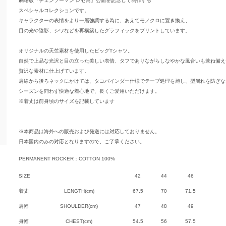
劇場版『チェンソーマン レゼ篇』公開を記念して制作する
スペシャルコレクションです。
キャラクターの表情をより一層強調する為に、あえてモノクロに置き換え、
目の光や陰影、シワなどを再構築したグラフィックをプリントしています。
オリジナルの天竺素材を使用したビッグTシャツ。
自然で上品な光沢と目の立った美しい表情、タフでありながらしなやかな風合いも兼ね備え
贅沢な素材に仕上げています。
肩線から後ろネックにかけては、タコバインダー仕様でテープ処理を施し、型崩れを防ぎな
シーズンを問わず快適な着心地で、長くご愛用いただけます。
※着丈は前身頃のサイズを記載しています
※本商品は海外への販売および発送には対応しておりません。
日本国内のみの対応となりますので、ご了承ください。
PERMANENT ROCKER：COTTON 100%
SIZE
42
44
46
着丈
LENGTH(cm)
67.5
70
71.5
肩幅
SHOULDER(cm)
47
48
49
身幅
CHEST(cm)
54.5
56
57.5