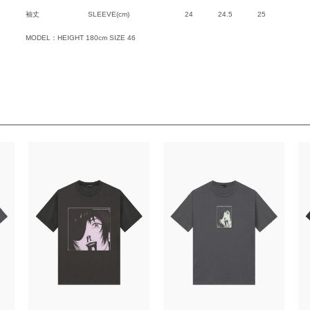
袖丈
SLEEVE(cm)
24
24.5
25
MODEL：HEIGHT 180cm SIZE 46