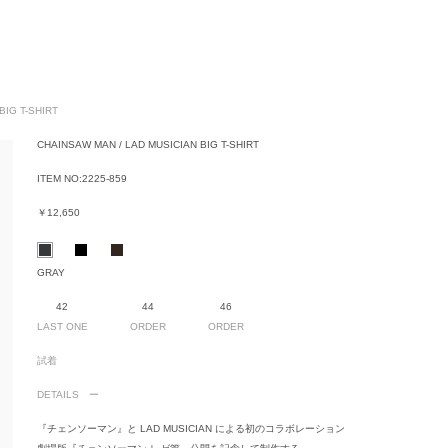
BIG T-SHIRT
CHAINSAW MAN / LAD MUSICIAN BIG T-SHIRT
ITEM NO:
2225-859
￥12,650
GRAY
42
44
46
LAST ONE
ORDER
ORDER
試着
DETAILS
『チェンソーマン』と LAD MUSICIAN による初のコラボレーション