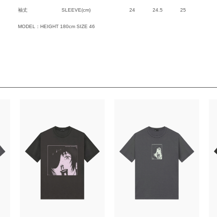
袖丈
SLEEVE(cm)
24
24.5
25
MODEL：HEIGHT 180cm SIZE 46