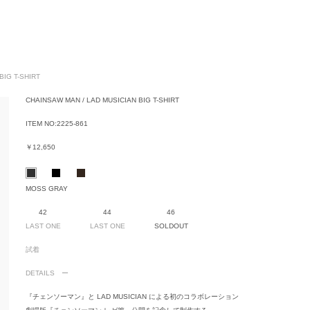
BIG T-SHIRT
CHAINSAW MAN / LAD MUSICIAN BIG T-SHIRT
ITEM NO:
2225-861
￥12,650
MOSS GRAY
42
44
46
LAST ONE
LAST ONE
SOLDOUT
試着
DETAILS
『チェンソーマン』と LAD MUSICIAN による初のコラボレーション