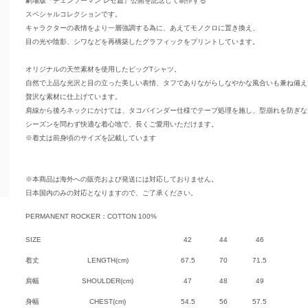
劇場版『チェンソーマン レゼ篇』公開を記念して制作する
スペシャルコレクションです。
キャラクターの表情をより一層強調する為に、あえてモノクロに置き換え、
目の光や陰影、シワなどを再構築したグラフィックをプリントしています。
オリジナルの天竺素材を使用したビッグTシャツ。
自然で上品な光沢と目の立った美しい表情、タフでありながらしなやかな風合いも兼ね備え
贅沢な素材に仕上げています。
肩線から後ろネックにかけては、タコバインダー仕様でテープ処理を施し、型崩れを防ぎな
シーズンを問わず快適な着心地で、長くご愛用いただけます。
※着丈は前身頃のサイズを記載しています
※本商品は海外への販売および発送には対応しておりません。
日本国内のみの対応となりますので、ご了承ください。
PERMANENT ROCKER：COTTON 100%
SIZE
42
44
46
着丈
LENGTH(cm)
67.5
70
71.5
肩幅
SHOULDER(cm)
47
48
49
身幅
CHEST(cm)
54.5
56
57.5