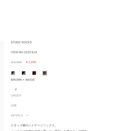
STUDZ SOCKS
ITEM NO:
2225-919
￥2,750
￥1,650
BROWN × BEIGE
F
ORDER
試着
DETAILS
スタッズ柄のハイゲージソックス。