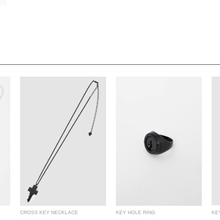
CROSS KEY NECKLACE
KEY HOLE RING
KE