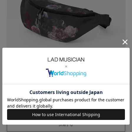
ローズ柄のポリエステルオックス素材を使用したボディバッグ。
軽量で耐久性に優れた600デニールのポリエステルオックスに、
撥水加工と裏面にPVCコーティングを施し、高い防水性を持たせました。
カゴに生けられた薔薇の絵をインクジェットプリントで繊細に表現してい
ます。
身体に沿う立体的なフォルムで、携帯品や小物をすっきりと収納可能な
デイリーユースに適したアイテムです。
MATERIAL：POLYESTER 100%
SIZE
F
縦
19
横
46
マチ
11.5
ORDER
試着する