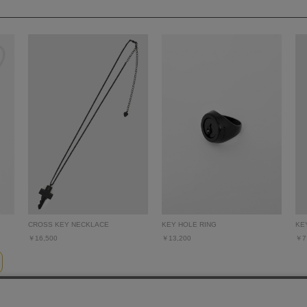
CROSS KEY NECKLACE
KEY HOLE RING
KE
￥16,500
￥13,200
￥7