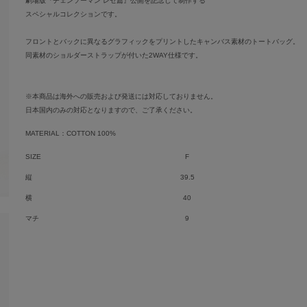
劇場版『チェンソーマン レゼ篇』公開を記念して制作する
スペシャルコレクションです。
フロントとバックに異なるグラフィックをプリントしたキャンバス素材のトートバッグ。
同素材のショルダーストラップが付いた2WAY仕様です。
※本商品は海外への販売および発送には対応しておりません。
日本国内のみの対応となりますので、ご了承ください。
MATERIAL：COTTON 100%
SIZE
F
縦
39.5
横
40
マチ
9