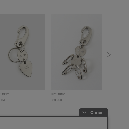
Y RING
KEY RING
TIE
,150
￥8,250
￥8,250