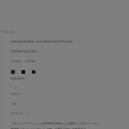
N TOTE BAG
CHAINSAW MAN / LAD MUSICIAN TOTE BAG
ITEM NO:
2225-930
￥8,800
￥6,160
CHACOAL
F
ORDER
試着
DETAILS
『チェンソーマン』と LAD MUSICIAN による初のコラボレーション