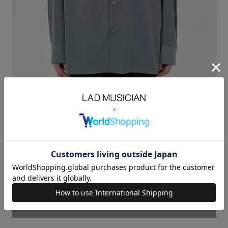
デシン素材を使用したオープンカラーシャツ。
薄手でシワになりにくく、さらりとした肌触りと軽くてしなやかな着心地
が特徴です。
ほどよくゆとりを持たせたスクエアヘムのボックスシルエットです。
袖はすっきりとしているので、インナー着用時でももたつきなく袖通りを
良くしています。
DECHINE：POLYESTER 100%
SIZE
42
44
46
着丈
LENGTH(cm)
76
78
80
肩幅
SHOULDER(cm)
52
53
54
身幅
CHEST(cm)
62.5
64
65.5
袖丈
SLEEVE(cm)
60
61.5
63
MODEL：HEIGHT 180cm SIZE 46
SOLDOUT