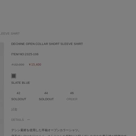
LEEVE SHIRT
DECHINE OPEN COLLAR SHORT SLEEVE SHIRT
ITEM NO:
2325-106
￥22,000
￥15,400
SLATE BLUE
42
44
46
SOLDOUT
SOLDOUT
ORDER
試着
DETAILS
デシン素材を使用した半袖オープンカラーシャツ。