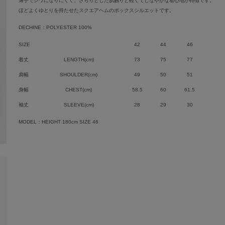
薄手でシワになりにくく、さらりとした肌触りと軽くてしなやかな着心地が特徴です。
ほどよくゆとりを持たせたスクエアヘムのボックスシルエットです。
DECHINE：POLYESTER 100%
SIZE
42
44
46
着丈
LENGTH(cm)
73
75
77
肩幅
SHOULDER(cm)
49
50
51
身幅
CHEST(cm)
58.5
60
61.5
袖丈
SLEEVE(cm)
28
29
30
MODEL：HEIGHT 180cm SIZE 46