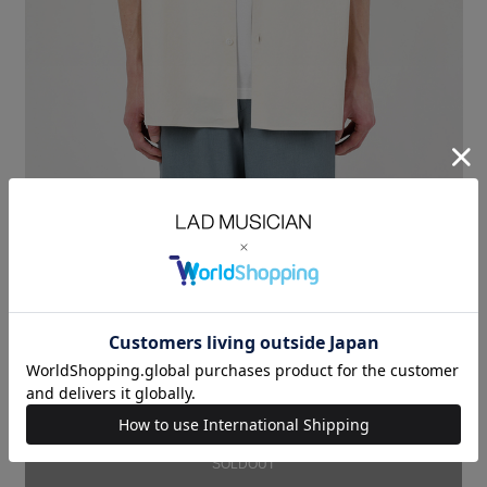
コットンリネン素材を使用したポケット付き半袖ビッグシャツ。
吸水性の良いコットンと、通気性がよくシャリ感のあるリネンを使用し、
染色方法、風合いにこだわって仕上げたブロード素材です。
少量ずつ丁寧に、生地を芯から揉みほぐすことで
ソフトでふっくらとした風合いに仕上げています。
シャープなフォルムにほどよくゆとりを持たせたボックスシルエットで
す。
COTTON LINEN BROAD CLOTH：COTTON 87% LINEN 13%
SIZE
42
44
46
着丈
LENGTH(cm)
73
75
77
肩幅
SHOULDER(cm)
49
50
51
身幅
CHEST(cm)
58.5
60
61.5
袖丈
SLEEVE(cm)
28
29
30
MODEL：HEIGHT 180cm SIZE 46
SOLDOUT