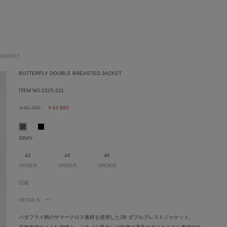
 JACKET
BUTTERFLY DOUBLE BREASTED JACKET
ITEM NO:
2325-311
￥62,700
￥43,890
GRAY
42
44
46
ORDER
ORDER
ORDER
試着
DETAILS
バタフライ柄のサマークロス素材を使用した2B ダブルブレストジャケット。