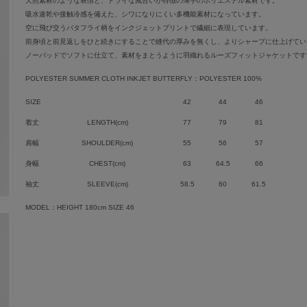
天然素材のような表情と、ドライな風合いが特徴の薄手のポリエステル素材です。
吸水速乾や接触冷感を備えた、シワになりにくい多機能素材になっています。
空に飛び交うバタフライ柄をインクジェットプリントで繊細に表現しています。
前身頃と前見返しをひと続きにすることで縫代の厚みを無くし、よりシャープに仕上げてい
ノーパッドでソフトに仕立て、素材をまとうように羽織れるルーズフィットジャケットです
POLYESTER SUMMER CLOTH INKJET BUTTERFLY：POLYESTER 100%
SIZE
42
44
46
着丈
LENGTH(cm)
77
79
81
肩幅
SHOULDER(cm)
55
56
57
身幅
CHEST(cm)
63
64.5
66
袖丈
SLEEVE(cm)
58.5
60
61.5
MODEL：HEIGHT 180cm SIZE 46