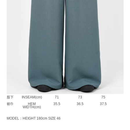
サマークロス素材を使用したストレートパンツ。
天然素材のような表情と、ドライな風合いが特徴の薄手のポリエステル素
材です。
吸水速乾や接触冷感を備えた、シワになりにくい多機能素材になっていま
す。
ヒップ部分の生地を2重仕立てにすることで薄さをカバーしています。
ほどよくゆとりを持たせたワイドシルエットが特徴です。
裾口のドローコードでシルエットを変えることができます。
POLYESTER SUMMER CLOTH ：POLYESTER 100%
SIZE
42
44
46
ウエス
WAIST(cm)
73
76
79
ト
股上
RISE(cm)
34
35
36
股下
INSEAM(cm)
71
73
75
裾巾
HEM
35.5
36.5
37.5
WIDTH(cm)
MODEL：HEIGHT 180cm SIZE 46