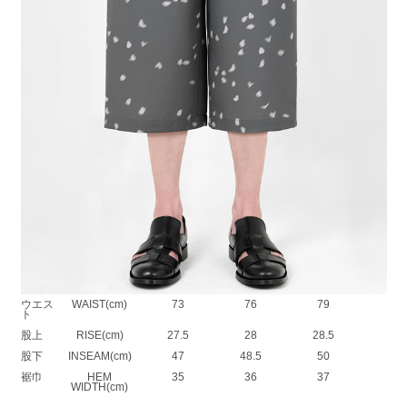
バタフライ柄のサマークロス素材を使用した6分丈パンツ。
天然素材のような表情と、ドライな風合いが特徴の薄手のポリエステル素
材です。
吸水速乾や接触冷感を備えた、シワになりにくい多機能素材になっていま
す。
空に飛び交うバタフライ柄をインクジェットプリントで繊細に表現してい
ます。
ヒップ部分の生地を2重仕立てにすることで薄さをカバーしています。
膝が隠れる丈なので、上品で抜け感もあるイージーパンツ仕様のワイドパ
ンツです。
POLYESTER SUMMER CLOTH INKJET BUTTERFLY：POLYESTER
100%
SIZE
42
44
46
ウエス
WAIST(cm)
73
76
79
ト
股上
RISE(cm)
27.5
28
28.5
股下
INSEAM(cm)
47
48.5
50
裾巾
HEM
35
36
37
WIDTH(cm)