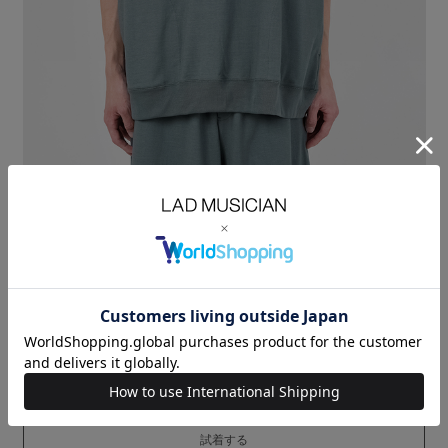
オリジナルのプレーティング素材を使用したスリーブレスプルオーバー。
表面に強撚糸、裏面にレギュラー糸を使用した2重組織の素材です。
清涼感のある素材感とフラットな表面感が特徴です。
サイドのシームラインにスラッシュポケットを配したデザインになってい
ます。
※着丈は前身頃のサイズを記載しています
40/50 T-CLOTH：COTTON 100%
SIZE
F
着丈
LENGTH(cm)
68.5
身幅
CHEST(cm)
70
袖丈
SLEEVE(cm)
35
MODEL：HEIGHT 180cm SIZE F
ORDER
試着する