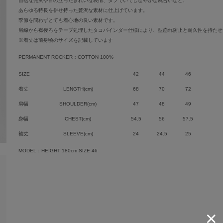
自然な光沢や目の立ったきれいな表情、タフでいてしなやかな風合いなど、
あらゆる特長を併せ持った贅沢な素材に仕上げています。
季節を問わずとても着心地の良い素材です。
肩線から襟後ろをテープ処理したタコバインダー仕様により、型崩れ防止と耐久性を持たせ
※着丈は前身頃のサイズを記載しています
PERMANENT ROCKER：COTTON 100%
SIZE
42
44
46
着丈
LENGTH(cm)
68
70
72
肩幅
SHOULDER(cm)
47
48
49
身幅
CHEST(cm)
54.5
56
57.5
袖丈
SLEEVE(cm)
24
24.5
25
MODEL：HEIGHT 180cm SIZE 46