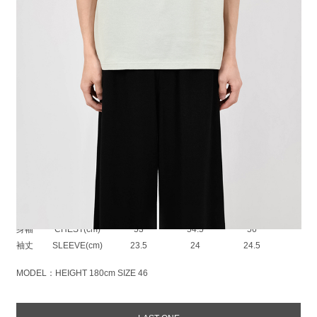
オリジナルの天竺素材を使用したレギュラーTシャツ。
自然な光沢や目の立ったきれいな表情、タフでいてしなやかな風合いな
ど、
あらゆる特長を併せ持った贅沢な素材に仕上げています。
季節を問わずとても着心地の良い素材です。
肩線から襟後ろをテープ処理したタコバインダー仕様により、型崩れ防止
と耐久性を持たせています。
※着丈は前身頃のサイズを記載しています
PERMANENT ROCKER：COTTON 100%
SIZE
42
44
46
着丈
LENGTH(cm)
66
68
70
肩幅
SHOULDER(cm)
44
45
46
身幅
CHEST(cm)
53
54.5
56
袖丈
SLEEVE(cm)
23.5
24
24.5
MODEL：HEIGHT 180cm SIZE 46