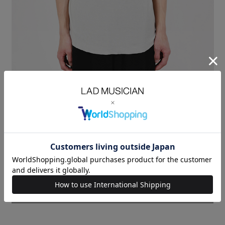
とても柔らかいテレコ素材を使用したタンクトップ。
原綿選択と紡績技術を駆使した、妥協しない贅沢な糸を使用したテレコ素
材です。
細番手の綿をテレコ組織で甘く優しく編み下ろし、肌離れの優れたエアリ
ーなタッチに仕上げています。
※着丈は前身頃のサイズを記載しております。
RIB：COTTON 100%
SIZE
42
44
46
着丈
LENGTH(cm)
68
70
72
肩幅
SHOULDER(cm)
28.5
28.5
28.5
身幅
CHEST(cm)
43
43
43
MODEL：HEIGHT 180cm SIZE 46
SOLDOUT