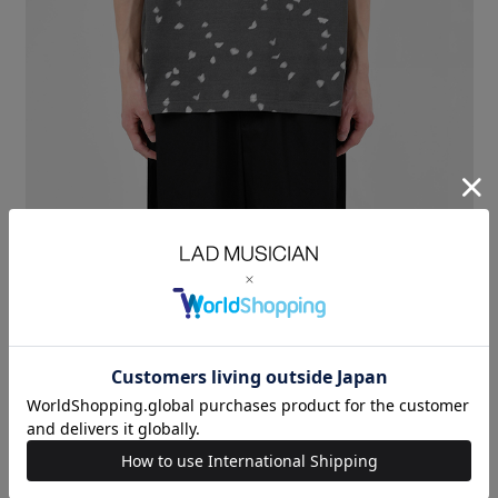
バタフライ柄の天竺素材を使用したビッグTシャツ。
細い糸を密度を詰めて編み立てているので、綺麗ですっきりとした表面で
ありながら
ほどよいハリコシを持ったしなやかな肌触りの素材に仕上げています。
空に飛び交うバタフライ柄をインクジェットプリントで繊細に表現してい
ます。
※着丈は前身頃のサイズを記載しています
30/2 T-CLOTH INKJET BUTTERFLY：COTTON 100%
SIZE
42
44
46
着丈
LENGTH(cm)
69
71
73
肩幅
SHOULDER(cm)
47.5
48.5
49.5
身幅
CHEST(cm)
56
57.5
59
袖丈
SLEEVE(cm)
24
24.5
25
MODEL：HEIGHT 180cm SIZE 46
ORDER