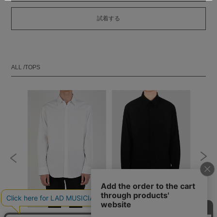
試着する
ALL /TOPS
STANDARD SHIRT
STANDARD SHIRT
PALMT