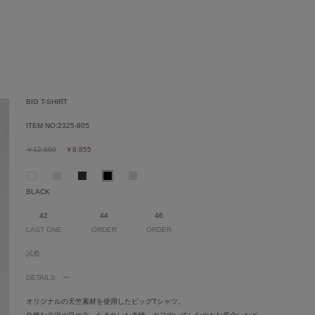
BIG T-SHIRT
ITEM NO:
2325-805
￥12,650
￥8,855
BLACK
42
44
46
LAST ONE
ORDER
ORDER
試着
DETAILS
オリジナルの天竺素材を使用したビッグTシャツ。