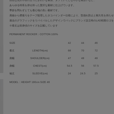
自然な光沢や目の立ったきれいな表情、タフでいてしなやかな風合いなど、
あらゆる特長を併せ持った贅沢な素材に仕上げています。
季節を問わずとても着心地の良い素材です。
肩線から襟後ろをテープ処理したタコバインダー仕様により、型崩れ防止と耐久性を持たせ
過去のグラフィックをリバイバルしたデザインでバックにブランド設立時のLAD初期ロゴ
※着丈は前身頃のサイズを記載しています
PERMANENT ROCKER：COTTON 100%
SIZE
42
44
46
着丈
LENGTH(cm)
68
70
72
肩幅
SHOULDER(cm)
47
48
49
身幅
CHEST(cm)
54.5
56
57.5
袖丈
SLEEVE(cm)
24
24.5
25
MODEL：HEIGHT 180cm SIZE 46