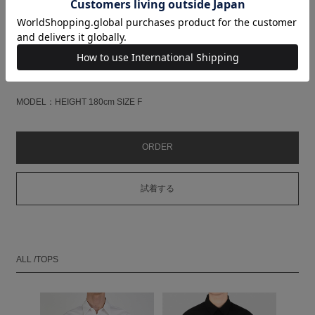
SIZE
F
着丈
LENGTH(cm)
75.5
肩幅
SHOULDER(cm)
54
身幅
CHEST(cm)
63
袖丈
SLEEVE(cm)
27.5
MODEL：HEIGHT 180cm SIZE F
ORDER
試着する
ALL /TOPS