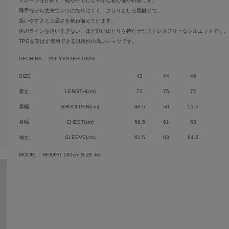
ドレープ性が高く、軽やかでしなやかな着心地が特徴です。
薄手ながら丈夫でシワになりにくく、さらりとした肌触りで、
扱いやすさと上品さを兼ね備えています。
体のラインを拾いすぎない、ほど良いゆとりを持たせたストレスフリーなシルエットです。
TPOを選ばず着用できる汎用性の高いシャツです。
DECHINE ：POLYESTER 100%
SIZE
42
44
46
着丈
LENGTH(cm)
73
75
77
肩幅
SHOULDER(cm)
48.5
50
51.5
身幅
CHEST(cm)
59.5
61
63
袖丈
SLEEVE(cm)
61.5
63
64.5
MODEL：HEIGHT 180cm SIZE 46