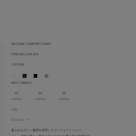
DECHINE COMFORT SHIRT
ITEM NO:
2326-104
￥25,300
NAVY GREEN
42
44
46
ORDER
ORDER
ORDER
試着
DETAILS
柔らかなデシン素材を使用したコンフォートシャツ。