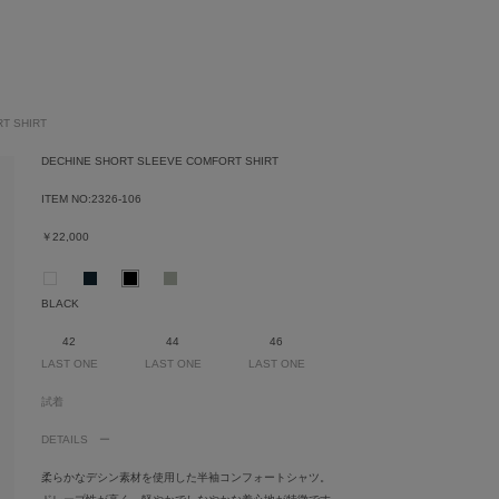
T SHIRT
DECHINE SHORT SLEEVE COMFORT SHIRT
ITEM NO:
2326-106
￥22,000
BLACK
42
44
46
LAST ONE
LAST ONE
LAST ONE
試着
DETAILS
柔らかなデシン素材を使用した半袖コンフォートシャツ。