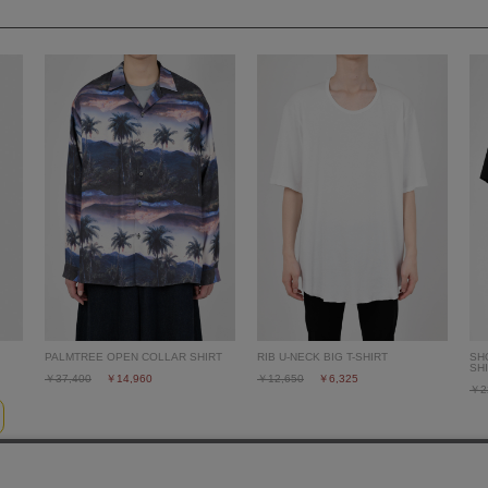
PALMTREE OPEN COLLAR SHIRT
RIB U-NECK BIG T-SHIRT
SH
SH
￥37,400
￥14,960
￥12,650
￥6,325
￥2