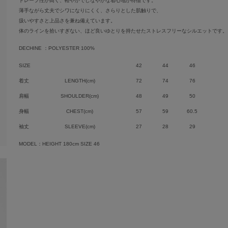
ドレープ性が高く、軽やかでしなやかな着心地が特徴です。
薄手ながら丈夫でシワになりにくく、さらりとした肌触りで、
扱いやすさと上品さを兼ね備えています。
体のラインを拾いすぎない、ほど良いゆとりを持たせたストレスフリーなシルエットです。
DECHINE ：POLYESTER 100%
SIZE
42
44
46
着丈
LENGTH(cm)
72
74
76
肩幅
SHOULDER(cm)
48
49
50
身幅
CHEST(cm)
57
59
60.5
袖丈
SLEEVE(cm)
27
28
29
MODEL：HEIGHT 180cm SIZE 46