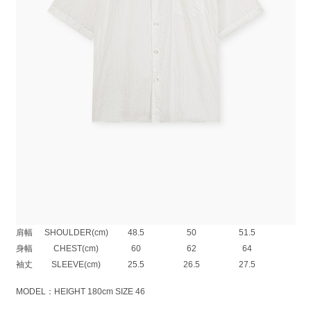
細番手の綿糸を高密度に織り上げたタイプライター素材を使用した半袖リ
ラクシングシャツ。
時間をかけて繰り返し揉み込む近江晒加工により、
ソフトな膨らみとナチュラルな洗い晒しのシワ感を表現しています。
さらに特殊樹脂を施すことで、独特のぬめりと適度な反撥性を付加。
洗い晒しのラフさと、品のある質感を併せ持つ素材です。
ゆとりのある身巾で、リラックス感のあるボックスシルエットです。
ステッチワークと製品洗いによるラフな仕上げで、気軽に着用できる夏に
最適なアイテムです。
COTTON TYPEWRITER：COTTON 100%
SIZE
42
44
46
着丈
LENGTH(cm)
72.5
74.5
76.5
肩幅
SHOULDER(cm)
48.5
50
51.5
身幅
CHEST(cm)
60
62
64
袖丈
SLEEVE(cm)
25.5
26.5
27.5
MODEL：HEIGHT 180cm SIZE 46