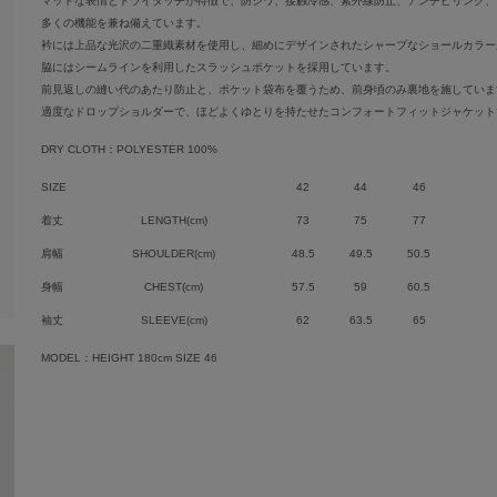
マットな表情とドライタッチが特徴で、防シワ、接触冷感、紫外線防止、アンチピリング、
多くの機能を兼ね備えています。
衿には上品な光沢の二重織素材を使用し、細めにデザインされたシャープなショールカラー
脇にはシームラインを利用したスラッシュポケットを採用しています。
前見返しの縫い代のあたり防止と、ポケット袋布を覆うため、前身頃のみ裏地を施していま
適度なドロップショルダーで、ほどよくゆとりを持たせたコンフォートフィットジャケット
DRY CLOTH：POLYESTER 100%
SIZE
42
44
46
着丈
LENGTH(cm)
73
75
77
肩幅
SHOULDER(cm)
48.5
49.5
50.5
身幅
CHEST(cm)
57.5
59
60.5
袖丈
SLEEVE(cm)
62
63.5
65
MODEL：HEIGHT 180cm SIZE 46