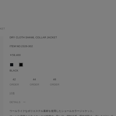
CKET
DRY CLOTH SHAWL COLLAR JACKET
ITEM NO:
2326-302
￥59,400
BLACK
42
44
46
ORDER
ORDER
ORDER
試着
DETAILS
ウールライクなポリエステル素材を使用したショールカラージャケット。