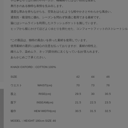
手仕事ならではの糸の不均一さが、機械織りにはない自然な陰影と
奥行きのある独特な表情を生み出します。
適度な厚みを持ちながらも、空気をはらむような軽やかさとやわらかな風合い。
通気性・吸湿性に優れ、シーズンを問わず快適に着用できる素材です。
脇にはシームラインを利用したスラッシュポケットを施しています。
ヒップから裾にかけてほどよくゆとりを持たせた、コンフォートフィットのストレートシル
*この製品は、独特の風合いを持った素材を使用しています。
使用素材の選択には細心の注意を払っておりますが、素材の特性上、
織りムラ、染めムラ、ネップ(部分的に太くなっている)が見られます。
あらかじめご了承ください。
KHADI OXFORD：COTTON 100%
SIZE
42
44
46
ウエスト
WAIST(cm)
70
73
76
股上
RISE(cm)
29.5
30
30.5
股下
INSEAM(cm)
21.5
22.5
23.5
裾巾
HEM WIDTH(cm)
30.5
31.5
32.5
MODEL：HEIGHT 180cm SIZE 46