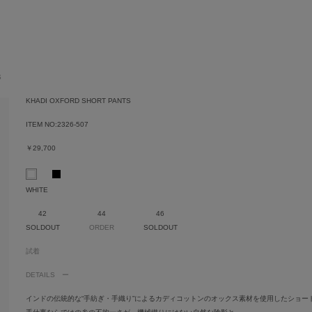
S
KHADI OXFORD SHORT PANTS
ITEM NO:
2326-507
￥29,700
WHITE
42
44
46
SOLDOUT
ORDER
SOLDOUT
試着
DETAILS
インドの伝統的な“手紡ぎ・手織り”によるカディコットンのオックス素材を使用したショー