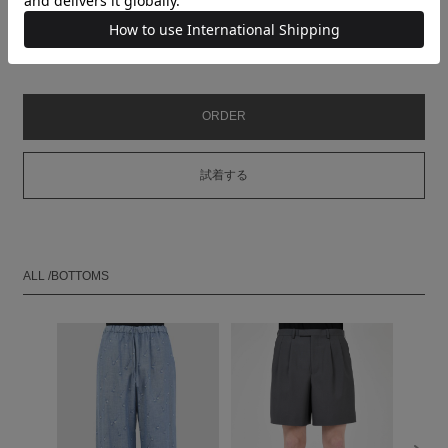
裾巾
HEM
25
25.5
26
WIDTH(cm)
MODEL：HEIGHT 180cm SIZE 46
ORDER
試着する
ALL /BOTTOMS