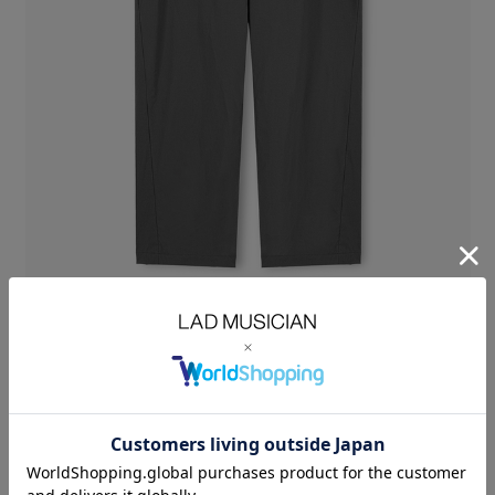
天然素材のような表情を持つ、ナイロンタスランストレッチ素材を使用し
たラウンドパンツ。
フルダル糸特有のマットな質感により透けにくく、軽やかな穿き心地に仕
上げています。
しなやかでドライなタッチが肌離れの良さを生み、暑い季節でも快適に着
用できます。
また、シワになりにくく、デイリーに扱いやすい機能素材です。
斜めに傾けた脇線やスラッシュポケットを構築的に設計し、微かにカーブ
させたサイドラインが特徴です。
ウエストのディテールやポケット袋布のメッシュ素材など、薄さと軽さを
追求した、
ゆとりのあるルーズフィットパンツです。
NYLON TASLAN STRETCH：NYLON 95% POLYURETHANE 5%
SIZE
42
44
46
ウエス
WAIST(cm)
73
76
79
ト
股上
RISE(cm)
30
31
32
股下
INSEAM(cm)
68.5
70.5
72.5