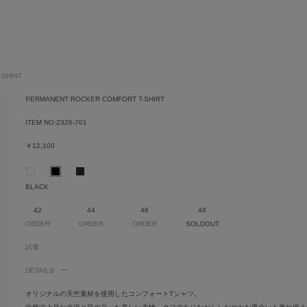
-SHIRT
PERMANENT ROCKER COMFORT T-SHIRT
ITEM NO:
2326-701
￥12,100
BLACK
42
44
46
48
ORDER
ORDER
ORDER
SOLDOUT
試着
DETAILS
オリジナルの天竺素材を使用したコンフォートTシャツ。