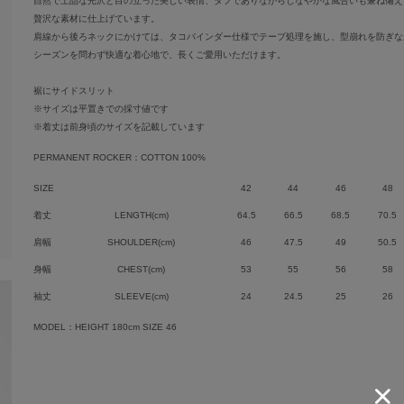
自然で上品な光沢と目の立った美しい表情、タフでありながらしなやかな風合いも兼ね備え
贅沢な素材に仕上げています。
肩線から後ろネックにかけては、タコバインダー仕様でテープ処理を施し、型崩れを防ぎな
シーズンを問わず快適な着心地で、長くご愛用いただけます。
裾にサイドスリット
※サイズは平置きでの採寸値です
※着丈は前身頃のサイズを記載しています
PERMANENT ROCKER：COTTON 100%
SIZE
42
44
46
48
着丈
LENGTH(cm)
64.5
66.5
68.5
70.5
肩幅
SHOULDER(cm)
46
47.5
49
50.5
身幅
CHEST(cm)
53
55
56
58
袖丈
SLEEVE(cm)
24
24.5
25
26
MODEL：HEIGHT 180cm SIZE 46