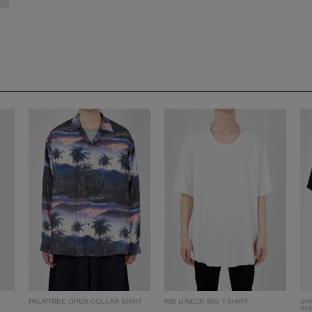
PALMTREE OPEN COLLAR SHIRT
RIB U-NECK BIG T-SHIRT
SH
SH