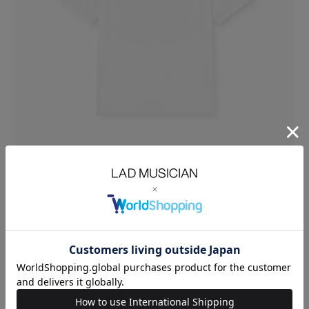
オリジナルの天竺素材を使用したレギュラーUネックTシャツ。
自然で上品な光沢と目の立った美しい表情、タフでありながらしなやかな
風合いも兼ね備えた、
贅沢な素材に仕上げています。
シーズンを問わず快適な着心地で、長くご愛用いただけます。
裾にサイドスリット
※サイズは平置きでの採寸値です
※着丈は前身頃のサイズを記載しています
PERMANENT ROCKER：COTTON 100%
SIZE
42
44
46
着丈
LENGTH(cm)
64.5
66.5
68.5
肩幅
SHOULDER(cm)
43
44.5
46
身幅
CHEST(cm)
52.5
54
55.5
袖丈
SLEEVE(cm)
23
23.5
24
MODEL：HEIGHT 186cm SIZE 46