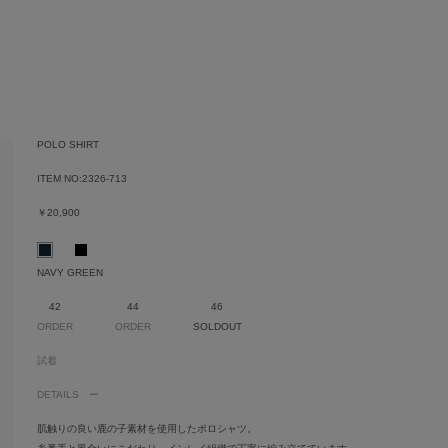
POLO SHIRT
ITEM NO:
2326-713
￥20,900
NAVY GREEN
42
44
46
ORDER
ORDER
SOLDOUT
試着
DETAILS
肌触りの良い鹿の子素材を使用したポロシャツ。