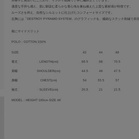
糸番手と風合いにこだわり、インレイ組織で丁寧に編み立てています。
適度な手持ち感と、肌に馴染む柔らかな着心地を兼ね備えた上質な素材感が特徴です。
ルーズさを抑え、自然なシルエットに仕上げたコンフォートサイズです。
左胸には「DESTROY PYRAMID SYSTEM」のグラフィックを、繊細なステッチ刺繍で
裾にサイドスリット
POLO：COTTON 100%
SIZE
42
44
46
着丈
LENGTH(cm)
66.5
68
70.5
肩幅
SHOULDER(cm)
44.5
46
47.5
身幅
CHEST(cm)
54
55.5
57
袖丈
SLEEVE(cm)
20.5
21
21.5
MODEL：HEIGHT 180cm SIZE 46