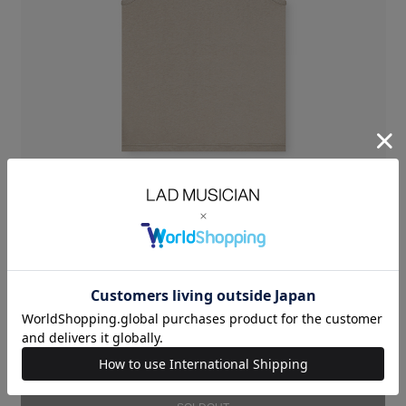
極細50番手の綿糸で編み立てた薄手の天竺素材を使用したタンクトップ
繊細な糸使いにより、驚くほど軽やかで涼やかなタッチが特徴です。
真夏でもさらりとした肌触りが続く、快適な着心地の素材です。
製品の斜行(ねじれ)を防ぐため、1着ずつ粗断ちした生地に洗いタンブラー
加工を施し、
あえて斜行させた地の目に合わせて1パーツづつ裁断するという、
非常に手間のかかる工程を経て製品化されているので、着用を重ねても型
崩れしにくくなっています。
LIGHT WIGHT COTTON JERSEY：COTTON 100%
SIZE
42
44
46
着丈
LENGTH(cm)
62.5
64.5
66.5
肩幅
SHOULDER(cm)
25
25.5
26
身幅
CHEST(cm)
44.5
46
47.5
MODEL：HEIGHT 186cm SIZE 46